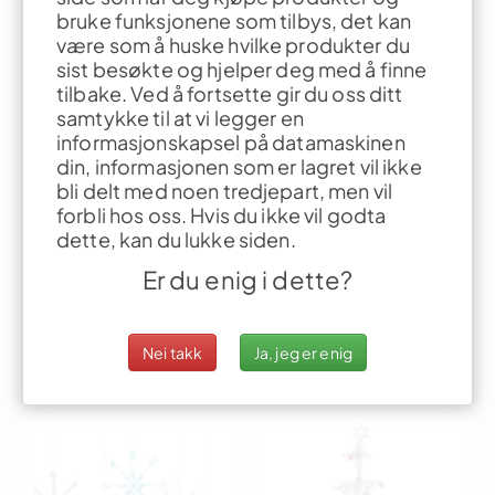
bruke funksjonene som tilbys, det kan
være som å huske hvilke produkter du
sist besøkte og hjelper deg med å finne
tilbake. Ved å fortsette gir du oss ditt
samtykke til at vi legger en
Vinterskog
informasjonskapsel på datamaskinen
Vinterklype
adventskalender
din, informasjonen som er lagret vil ikke
bli delt med noen tredjepart, men vil
forbli hos oss. Hvis du ikke vil godta
dette, kan du lukke siden.
Er du enig i dette?
Nei takk
Ja, jeg er enig
Snømann
Pepperkakemann