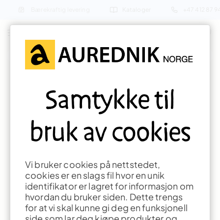
Bærekraftig levering
Kataloger
+47 412 87 
Søk etter produkter eller inspirasjon
Forside
Formingsaktiviteter
Jul
Samtykke til
bruk av cookies
Vi bruker cookies på nettstedet,
cookies er en slags fil hvor en unik
Den Fortryllende
identifikator er lagret for informasjon om
Julenissehus
Skogen
hvordan du bruker siden. Dette trengs
for at vi skal kunne gi deg en funksjonell
side som lar deg kjøpe produkter og