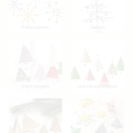
Perlestjerner
Sølvtre
Imp I skogen
Lite tre med bjeller