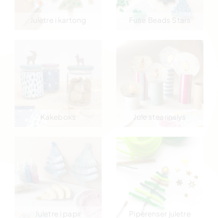
Juletre i kartong
Fuse Beads Stars
Kakeboks
Jule stearinslys
Juletre i papir
Piperenser juletre