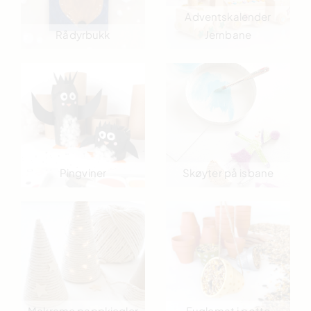
Adventskalender
Rådyrbukk
Jernbane
Pingviner
Skøyter på isbane
Makrame pappkjegler
Fuglemat i potte