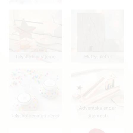
Telysholder stjerne
Fluffy juletre
Adventskalender
Telysholder med perler
stjernesti