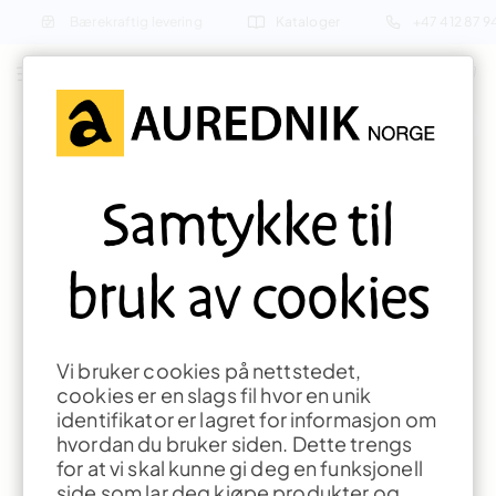
Bærekraftig levering
Kataloger
+47 412 87 
Søk etter produkter eller inspirasjon
Salgs- og
Samtykke til
leveringsbetingelser
Priser
bruk av cookies
Alle priser er i norske kroner ekskl. mva. For ordre
under kr. 990,- ekskl. mva tilkommer det et
ekspedisjonsgebyr på kr. 240,-. Ordre under kr.
Vi bruker cookies på nettstedet,
500,- vil ikke bli ekspedert.
cookies er en slags fil hvor en unik
identifikator er lagret for informasjon om
Aurednik forbeholder seg retten til å justere
hvordan du bruker siden. Dette trengs
prisene for omstendigheter som vi ikke kan
for at vi skal kunne gi deg en funksjonell
påvirke, som f eks endringer i råvarepris,
side som lar deg kjøpe produkter og