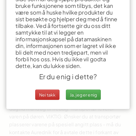
valutaendringer og trykkfeil.
bruke funksjonene som tilbys, det kan
være som å huske hvilke produkter du
Betalingsbetingelser
sist besøkte og hjelper deg med å finne
Faktura netto 14 dager. Ved for sen betaling vil det
tilbake. Ved å fortsette gir du oss ditt
samtykke til at vi legger en
tilkomme renter.
informasjonskapsel på datamaskinen
din, informasjonen som er lagret vil ikke
Frakt- og leveringsbetingelser
bli delt med noen tredjepart, men vil
Billigst mulig frakt tilkommer alle vareleveranser,
forbli hos oss. Hvis du ikke vil godta
med mindre annet er avtalt.
dette, kan du lukke siden.
Er du enig i dette?
Produktene blir levert til adressen som er oppgitt
på ordrebekreftelsen. Viktig at du oppgir
besøk/leveringsadresse og ikke postadresse. Vårt
Nei takk
Ja, jeg er enig
transportselskap vil levere produktene til deg på
dagtid mandag til fredag. Transportør leverer
varen på døren. VIKTIG: Ønsker du at transportør
plasserer varene på spesiell angitt plass - må du
kontakte Aurednik for å avtale dette i forkant av