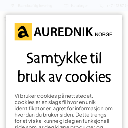
Bærekraftig levering
Kataloger
+47 412 87 
Søk etter produkter eller inspirasjon
Forside
Formingsaktiviteter
Sommer
Tykke bier
Samtykke til
bruk av cookies
Vi bruker cookies på nettstedet,
cookies er en slags fil hvor en unik
identifikator er lagret for informasjon om
hvordan du bruker siden. Dette trengs
for at vi skal kunne gi deg en funksjonell
side som lar deg kjøpe produkter og