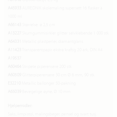
A45933
AUREDNIK skolemaling supersett 16 flasker à
1000 ml
A66143
Størrelse: ø 2,5 cm
A13227
Skumgummisirkler glitter selvklebende 1 000 stk
A64331
Metallic plastperler, diamantglans
A11423
Transparentpapir ekstra kraftig 20 ark, DIN A4
A19537
A60464
Stripete piperensere 200 stk
A60509
Glitterpiperensere 30 cm Ø 6 mm, 90 stk
E32210
Metallic ballonger 50-pakning
A65039
Bevegelige øyne, Ø 10 mm
Hjelpemidler:
Saks, limpistol, malingsbeger, pensel og svart tusj.