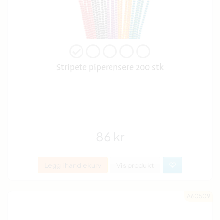
Stripete piperensere 200 stk
86 kr
Legg i handlekurv
Vis produkt
A60509