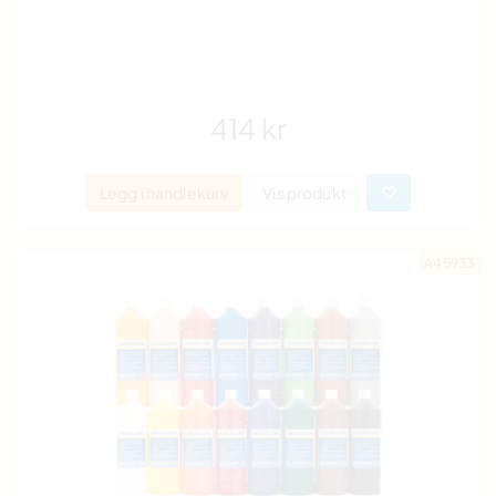
414 kr
Legg i handlekurv
Vis produkt
A45933