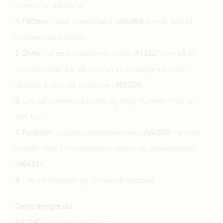
annen - la det tørke.
4.
Føttene
- bruk piperensere (
A60464
) lim de fast på
kroppen (ballongen).
5.
Øyne
- ta en mosegummi sirkel (
A13227
) lim på en
vattkule (A66143) på sirkelen av mosegummi - for
deretter å lime på rulleøyne (
A65039
).
6.
Lim på øynene på hodet og tegn munnen med en
sort tusj.
7.
Følehorn
- klipp glitterpiperensere (
A60509
) i ønsket
lengde - fest en metallperle i enden av piperenserne
(
A64331
).
8.
Lim på følehorn og vinger på kroppen.
Dette trenger du:
A61540
Gipsbandasje 2,5 kg