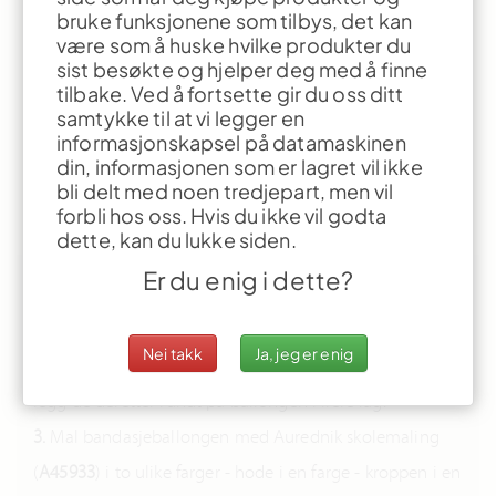
Tykke bier
bruke funksjonene som tilbys, det kan
være som å huske hvilke produkter du
sist besøkte og hjelper deg med å finne
tilbake. Ved å fortsette gir du oss ditt
samtykke til at vi legger en
informasjonskapsel på datamaskinen
Dette tipset må gjøres med en
din, informasjonen som er lagret vil ikke
voksen
bli delt med noen tredjepart, men vil
forbli hos oss. Hvis du ikke vil godta
Alder fra:
4 år.
dette, kan du lukke siden.
Er du enig i dette?
Slik gjør du:
1.
Blås opp en ballong (
E32210
) og knyt den.
Nei takk
Ja, jeg er enig
2.
Klipp biter av bandasjen (
A61540
) dypp de i vann -
legg de deretter rundt på ballongen i flere lag.
3.
Mal bandasjeballongen med Aurednik skolemaling
(
A45933
) i to ulike farger - hode i en farge - kroppen i en