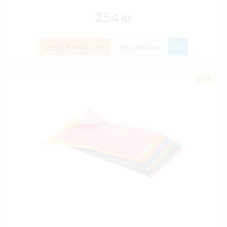
254 kr
Legg i handlekurv
Vis produkt
A11423