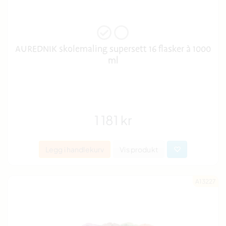
AUREDNIK skolemaling supersett 16 flasker à 1000
ml
1 181 kr
Legg i handlekurv
Vis produkt
A13227