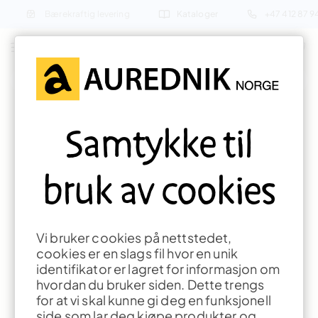
Bærekraftig levering
Kataloger
+47 412 87 
Søk etter produkter eller inspirasjon
Forside
Formingsaktiviteter
Papirhåndverk
Samtykke til
Girlander Høst
bruk av cookies
Vi bruker cookies på nettstedet,
cookies er en slags fil hvor en unik
identifikator er lagret for informasjon om
hvordan du bruker siden. Dette trengs
for at vi skal kunne gi deg en funksjonell
side som lar deg kjøpe produkter og