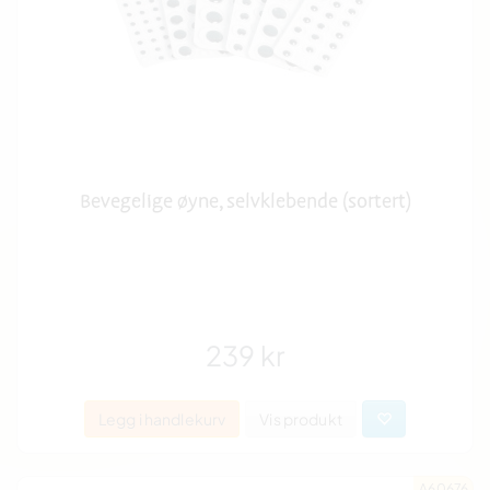
Bevegelige øyne, selvklebende (sortert)
239 kr
Legg i handlekurv
Vis produkt
A60676