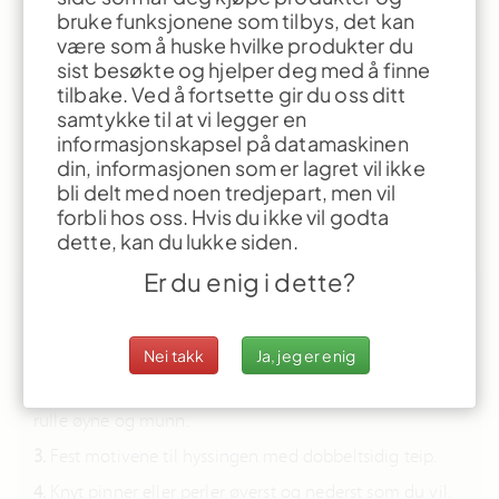
Girlander Høst
bruke funksjonene som tilbys, det kan
være som å huske hvilke produkter du
sist besøkte og hjelper deg med å finne
tilbake. Ved å fortsette gir du oss ditt
samtykke til at vi legger en
informasjonskapsel på datamaskinen
din, informasjonen som er lagret vil ikke
Dette tipset kan barna gjøre alene
bli delt med noen tredjepart, men vil
forbli hos oss. Hvis du ikke vil godta
Alder fra:
4 år.
dette, kan du lukke siden.
Er du enig i dette?
Slik gjør du:
1.
Tegn, skjær ut bladene og skogsfruktene etter malen.
Nei takk
Ja, jeg er enig
2.
Lim frukter sammen og pynt med pompongnese,
rulle øyne og munn.
3.
Fest motivene til hyssingen med dobbeltsidig teip.
4.
Knyt pinner eller perler øverst og nederst som du vil.