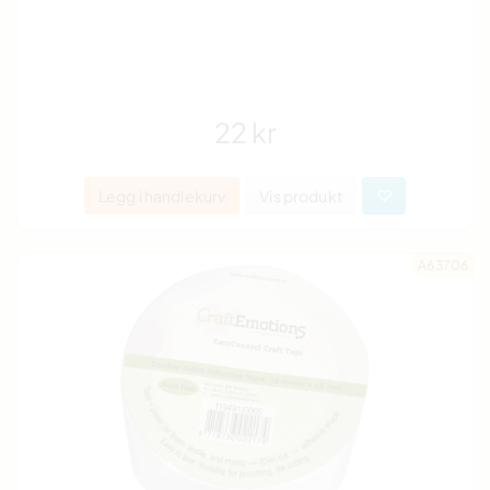
22 kr
Legg i handlekurv
Vis produkt
A63706