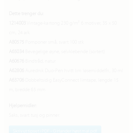
Dette trenger du:
1214003
Vintage-kartong 230 g/m² 6 motiver, 35 x 50
cm, 24 ark
A80575
Pomponer små, svart 100 stk
A65034
Bevegelige øyne, selvklebende (sortert)
A60676
Bindtråd, natur
A62806
Aurednik Duo-Pen hvitt lim løsemiddelfri, 30 ml
A63706
Dobbeltsidig EasyConnect limtape, lengde 15
m, bredde 65 mm
Hjelpemidler:
Saks, svart tusj og pinner.
Skriv ut tipset i PDF - Girlander høst mal.pdf