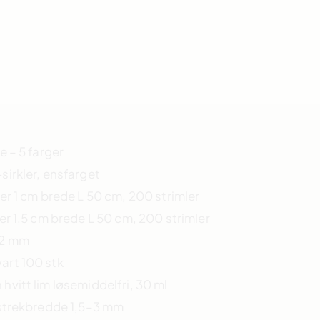
e – 5 farger
irkler, ensfarget
r 1 cm brede L 50 cm, 200 strimler
r 1,5 cm brede L 50 cm, 200 strimler
12 mm
art 100 stk
vitt lim løsemiddelfri, 30 ml
strekbredde 1,5–3 mm