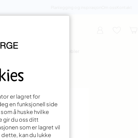
Planlegging og inspirasjon
Om oss
Kontakt
miljø
Tema
Outlet møbler
kies
tor er lagret for
deg en funksjonell side
 som å huske hvilke
 gir du oss ditt
sjonen som er lagret vil
a dette, kan du lukke