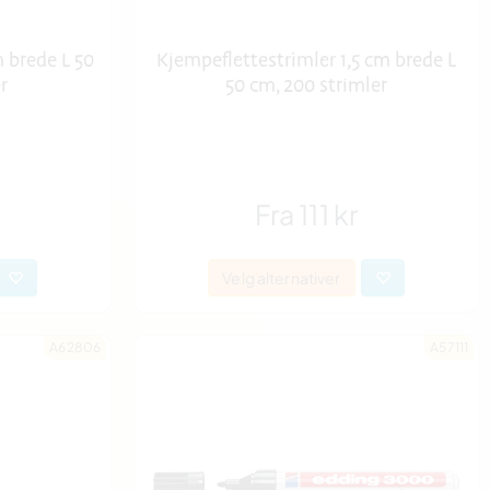
 brede L 50
Kjempeflettestrimler 1,5 cm brede L
r
50 cm, 200 strimler
Fra 111 kr
Velg alternativer
A62806
A57111