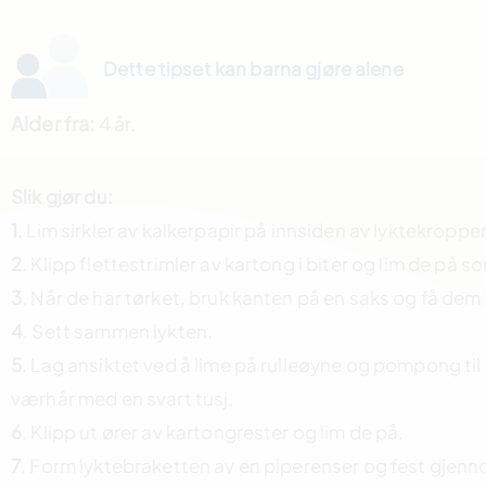
Dette tipset kan barna gjøre alene
Alder fra:
4 år.
Slik gjør du:
1
. Lim sirkler av kalkerpapir på innsiden av lyktekroppe
2
. Klipp flettestrimler av kartong i biter og lim de på so
3
. Når de har tørket, bruk kanten på en saks og få dem ti
4
. Sett sammen lykten.
5
. Lag ansiktet ved å lime på rulleøyne og pompong ti
værhår med en svart tusj.
6
. Klipp ut ører av kartongrester og lim de på.
7
. Form lyktebraketten av en piperenser og fest gjen