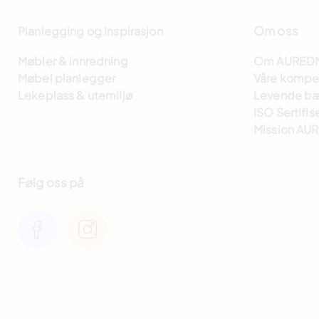
Om oss
Planlegging og inspirasjon
Møbler & innredning
Om AURED
Møbel planlegger
Våre kompe
Lekeplass & utemiljø
Levende bæ
ISO Sertifis
Mission AU
Følg oss på