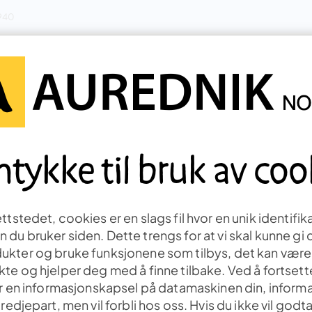
 940
Læring & utvikling
Bevegelse
Utelek
Ute
tykke til bruk av coo
tstedet, cookies er en slags fil hvor en unik identifika
du bruker siden. Dette trengs for at vi skal kunne gi 
ukter og bruke funksjonene som tilbys, det kan være
te og hjelper deg med å finne tilbake. Ved å fortsette
er en informasjonskapsel på datamaskinen din, informa
redjepart, men vil forbli hos oss. Hvis du ikke vil godt