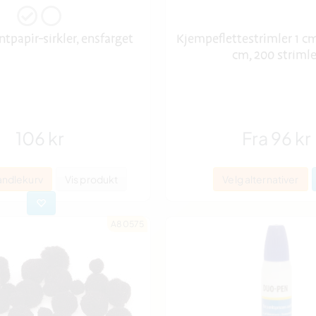
tpapir-sirkler, ensfarget
Kjempeflettestrimler 1 cm
cm, 200 strimle
106 kr
Fra 96 kr
andlekurv
Vis produkt
Velg alternativer
A80575