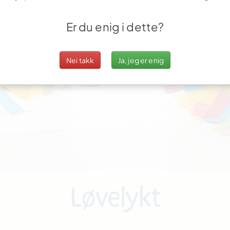
Er du enig i dette?
Nei takk
Ja, jeg er enig
Løvelykt