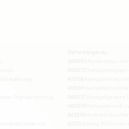
Dette trenger du:
n.
A88090
Runde lykter, stor
m vist.
A88073
Transparentpapir-s
l å krølle seg.
A10168
Kjempeflettestrimle
A10169
Kjempeflettestrimle
l nese. Tegn på munn og
A65037
Bevegelige øyne 
A80575
Pomponer små, sv
A62806
Aurednik Duo-Pen h
nom håndstanset hull.
A57111
Edding 3000 svart 