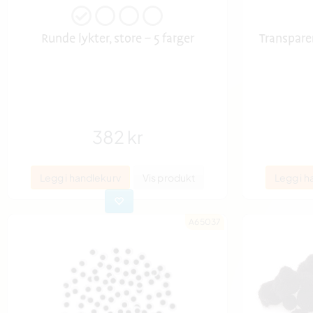
Runde lykter, store – 5 farger
Transparen
382 kr
Legg i handlekurv
Vis produkt
Legg i h
A65037