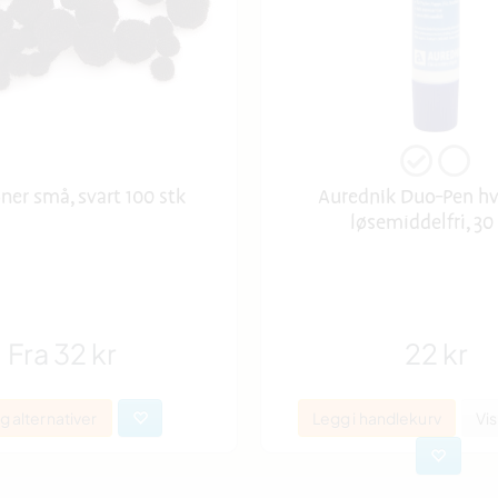
er små, svart 100 stk
Aurednik Duo-Pen hv
løsemiddelfri, 30
Fra 32 kr
22 kr
g alternativer
Legg i handlekurv
Vi