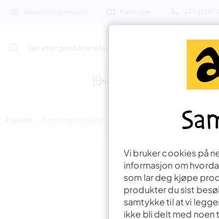
Bærekraftig levering
Kataloger
+47 412 87
Søk etter produkter eller inspirasjon
Møbler
Forming
Lek
Sam
Forside
Formingsaktiviteter
Dyr
Løvelykt
Vi bruker cookies på net
informasjon om hvordan 
som lar deg kjøpe prod
produkter du sist besøk
samtykke til at vi legg
ikke bli delt med noen t