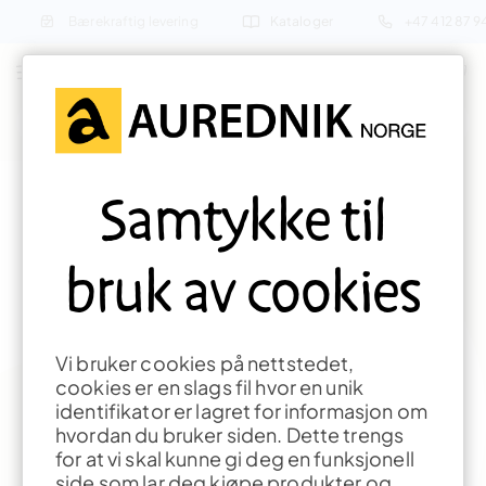
Bærekraftig levering
Kataloger
+47 412 87 
Søk etter produkter eller inspirasjon
Forside
Planleggingseksempler
Podielandskap
Samtykke til
Planeksempel 093-A Sneglen
bruk av cookies
Vi bruker cookies på nettstedet,
cookies er en slags fil hvor en unik
identifikator er lagret for informasjon om
hvordan du bruker siden. Dette trengs
for at vi skal kunne gi deg en funksjonell
side som lar deg kjøpe produkter og